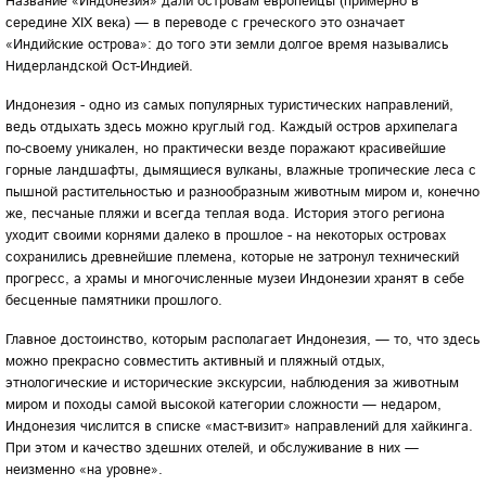
Название «Индонезия» дали островам европейцы (примерно в
середине XIX века) — в переводе с греческого это означает
«Индийские острова»: до того эти земли долгое время назывались
Нидерландской Ост-Индией.
Индонезия - одно из самых популярных туристических направлений,
ведь отдыхать здесь можно круглый год. Каждый остров архипелага
по-своему уникален, но практически везде поражают красивейшие
горные ландшафты, дымящиеся вулканы, влажные тропические леса с
пышной растительностью и разнообразным животным миром и, конечно
же, песчаные пляжи и всегда теплая вода. История этого региона
уходит своими корнями далеко в прошлое - на некоторых островах
сохранились древнейшие племена, которые не затронул технический
прогресс, а храмы и многочисленные музеи Индонезии хранят в себе
бесценные памятники прошлого.
Главное достоинство, которым располагает Индонезия, — то, что здесь
можно прекрасно совместить активный и пляжный отдых,
этнологические и исторические экскурсии, наблюдения за животным
миром и походы самой высокой категории сложности — недаром,
Индонезия числится в списке «маст-визит» направлений для хайкинга.
При этом и качество здешних отелей, и обслуживание в них —
неизменно «на уровне».