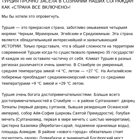
ТУРЦИЯ ПРОЧНО ЗАСЕЛА В СОЗНАНИИ НАШИХ СОГРАЖДАН
КАК «СТРАНА ВСЕ ВКЛЮЧЕНО»!
Мы бы хотели это опровегнуть.
Турция — это прекрасная страна, заботливо омываемая четырьмя
морями: Черным, Мраморным, Эгейским и Средиземным. Эта страна
является обладательницей интереснейшей и захватывающей
ИСТОРИИ.
Только представьте, что в общей сложности на территории
современной Турции когда-то существовало примерно 35 государств!
И каждое из них оставило частичку от себя. Климат Турции
в разных
регионах различается очень заметно. В Стамбуле он умеренный,
средняя температура зимой +4 °C, летом — +27 °C. На Анталийском
побережье преобладает средиземноморский климат со средними
температурами +9 °C зимой и +29 °C летом.
Турция очень богата достопримечательностями. Больше всего
достопримечательностей в Стамбуле — в районе Султанахмет: дворец
Топкапы (первый дворец султанов, бывшая резиденция Османской
империи), собор Айя-София (церковь Святой Премудрости), Голубая
мечеть (Султанахмед, первая в мире мечеть с шестью минаретами),
Цистерна Базилика (Йеребатан-сарай, подземное хранилище воды),
площадь Ахмедие. В районе «нового города» обязательно стоит
посмотреть дворец Долмабахче и знаменитый Босфорский мост.