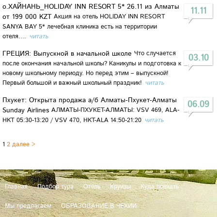
о.ХАЙНАНЬ_HOLIDAY INN RESORT 5* 26.11 из Алматы
11.11
от 199 000 KZT
Акция на отель HOLIDAY INN RESORT
SANYA BAY 5* лечебная клиника есть на территории
отеля....
читать
ГРЕЦИЯ: Выпускной в начальной школе
Что случается
03.10
после окончания начальной школы? Каникулы и подготовка к
новому школьному периоду. Но перед этим – выпускной!
Первый большой и важный школьный праздник!
читать
Пхукет: Открыта продажа а/б Алматы-Пхукет-Алматы
06.09
Sunday Airlines
АЛМАТЫ-ПХУКЕТ-АЛМАТЫ: VSV 469, ALA-
HKT 05:30-13:20 / VSV 470, HKT-ALA 14:50-21:20
читать
1
2
далее >
Главная
Подбор тура
Отель
Круизы
Куда поехать
Мы предлагаем
ОБРАЗОВАНИЕ В ЧЕХИИ