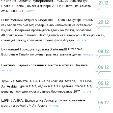
Чехия из Алматы: суперновость
Рождественский тур
21.12
Прага + Париж , вылет 4 января 2017 г, Вылеты из Алматы
от 170 000 KZT
читать
ГОА: лучший отдых у моря
Гоа — главный курорт страны,
20.12
как это часто бывает, совершенно непохожий на остальную
Индию. Побережье протянулось здесь на 110 км, образовав
40 прекрасных пляжей. Штат делится на Северную и Южную части,
границей между которыми служит форт Агуада.
читать
Внимание! Горящие туры на Хайнань!!!
В теплые
08.12
Восточные Гавайи по очень привлекательным ценам
читать
Вьетнам: Гарантированные места в отелях Нячанга
05.12
читать
Туры из Алматы в ОАЭ на рейсах Air Astana, Fly Dubai,
05.12
Air Arabia
Туры в ОАЭ, отдых в ОАЭ с детьми, отели ОАЭ,
цены на горящие туры и раннее бронирование 2017
читать
ШРИ ЛАНКА: Вылеты из Алматы
Гарантированные
05.12
места на рейсе! а/к Air Arabia
читать