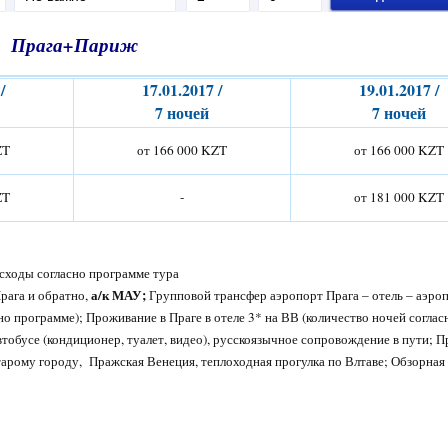
Прага+Париж
/
17.
01.2017 /
19.
01.2017 /
7 ночей
7 ночей
ZT
от 166 000 KZT
от 166 000 KZT
ZT
-
от 181 000 KZT
асходы согласно программе тура
а/к МАУ;
рага и обратно,
Групповой трансфер аэропорт Прага – отель – аэроп
но программе); Проживание в Праге в отеле 3* на ВВ (количество ночей соглас
тобусе (кондиционер, туалет, видео), русскоязычное сопровождение в пути; 
тарому городу, Пражская Венеция, теплоходная прогулка по Влтаве; Обзорная