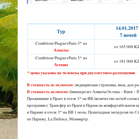
14.
01.2017 
Тур
7 ночей
Combitour Prague+Paris 3* из
от 165 000 K
Алматы
Combitour Prague+Paris 3* из
от 181 000 K
Астаны
* цены указаны на человека при двухместном размещении
В стоимость
не включено:
медицинская страховка, виза, доп р
В стоимость
включено:
Авиаперелет Алматы/Астана – Киев – П
Проживание в Праге в отеле 3* на ВВ (количество ночей соглас
программе); Трансфер из Праги в Париж на комфортабельном ав
в Париже в отеле 3* на ВВ 1 ночь; Пешеходная экскурсия по С
по Парижу, La Defence, Монмартр.