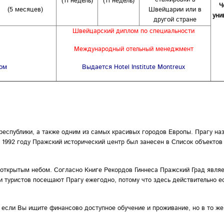
(11 недель)
(11 недель)
Ч
(5 месяцев)
Швейцарии или в
уни
другой стране
Швейцарский диплом по специальности
Международный отельный менеджмент
ом
Выдается Hotel Institute Montreux
еспублики, а также одним из самых красивых городов Европы. Прагу на
 1992 году Пражский исторический центр был занесен в Список объектов
 открытым небом. Согласно Книге Рекордов Гиннеса Пражский Град явля
туристов посещают Прагу ежегодно, потому что здесь действительно ес
, если Вы ищите финансово доступное обучение и проживание, но в то ж