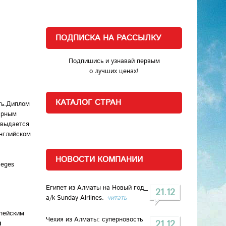
ПОДПИСКА НА РАССЫЛКУ
Подпишись и узнавай первым
о лучших ценах!
КАТАЛОГ СТРАН
ть.Диплом
арным
 выдается
английском
НОВОСТИ КОМПАНИИ
leges
Египет из Алматы на Новый год_
21.12
a/k Sunday Airlines.
читать
пейским
Чехия из Алматы: суперновость
21.12
м