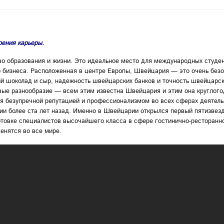
оения карьеры.
о образования и жизни. Это идеальное место для международных студен
о бизнеса. Расположенная в центре Европы, Швейцария — это очень без
й шоколад и сыр, надежность швейцарских банков и точность швейцарск
овые разнообразие — всем этим известна Швейцария и этим она круглог
ся безупречной репутацией и профессионализмом во всех сферах деятель
ии более ста лет назад. Именно в Швейцарии открылся первый пятизвез
отовке специалистов высочайшего класса в сфере гостинично-ресторанн
енятся во все мире.