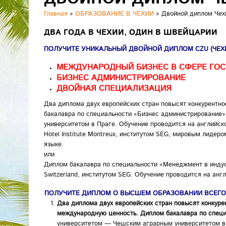
Главная
»
ОБРАЗОВАНИЕ В ЧЕХИИ
»
Двойной диплом Че
ДВА ГОДА В ЧЕХИИ, ОДИН В ШВЕЙЦАРИИ
ПОЛУЧИТЕ УНИКАЛЬНЫЙ ДВОЙНОЙ ДИПЛОМ CZU (ЧЕХИЯ
МЕЖДУНАРОДНЫЙ БИЗНЕС В СФЕРЕ ГОС
БИЗНЕС АДМИНИСТРИРОВАНИЕ
ДВОЙНАЯ СПЕЦИАЛИЗАЦИЯ
Два диплома двух европейских стран повысят конкурент
бакалавра по специальности «Бизнес администрирование
университетом в Праге. Обучение проводится на англий
Hotel Institute Montreux, институтом SEG, мировым лидер
языке.
или
Диплом бакалавра по специальности «Менеджмент в индус
Switzerland, институтом SEG. Обучение проводится на анг
ПОЛУЧИТЕ ДИПЛОМ О ВЫСШЕМ ОБРАЗОВАНИИ ВСЕГО З
Два диплома двух европейских стран повысят конкур
международную ценность. Диплом бакалавра по спец
университетом — Чешским аграрным университетом в 