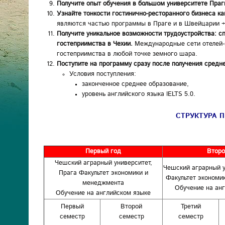
Получите опыт обучения в большом университете Праг
Узнайте тонкости гостинично-ресторанного бизнеса ка
являются частью программы в Праге и в Швейцарии +
Получите уникальное возможности трудоустройства: с
гостеприимства в Чехии.
Международные сети отелей-п
гостеприимства в любой точке земного шара.
Поступите на программу сразу после получения средн
Условия поступления:
законченное среднее образование,
уровень английского языка IELTS 5.0.
СТРУКТУРА 
Первый год
Второ
Чешский аграрный университет,
Чешский аграрный у
Прага Факультет экономики и
Факультет экономи
менеджмента
Обучение на ан
Обучение на английском языке
Первый
Второй
Третий
семестр
семестр
семестр