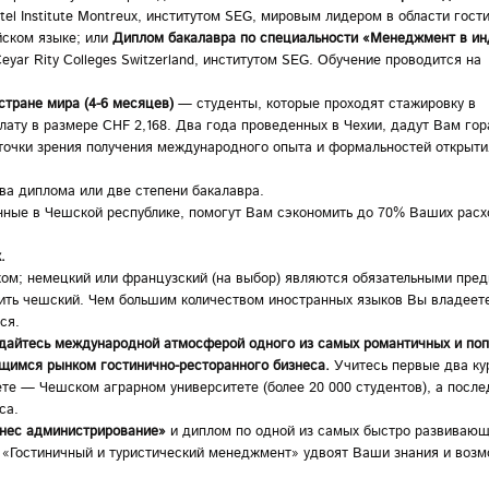
el Institute Montreux, институтом SEG, мировым лидером в области гост
йском языке; или
Диплом бакалавра по специальности «Менеджмент в ин
eyar Rity Colleges Switzerland, институтом SEG. Обучение проводится на
тране мира (4-6 месяцев)
— студенты, которые проходят стажировку в
ту в размере CHF 2,168. Два года проведенных в Чехии, дадут Вам гор
точки зрения получения международного опыта и формальностей открыти
два диплома или две степени бакалавра.
енные в Чешской республике, помогут Вам сэкономить до 70% Ваших расх
.
ом; немецкий или французский (на выбор) являются обязательными пре
ить чешский. Чем большим количеством иностранных языков Вы владеете
ся.
дайтесь международной атмосферой одного из самых романтичных и по
ющимся рынком гостинично-ресторанного бизнеса.
Учитесь первые два ку
е — Чешском аграрном университете (более 20 000 студентов), а после
са.
знес администрирование»
и диплом по одной из самых быстро развиваю
м «Гостиничный и туристический менеджмент» удвоят Ваши знания и воз