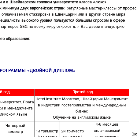
и и в Швейцарском топовом университете класса «люкс».
к минимум двух европейских стран:
регулярные мастер-классы от профес
 оплачиваемая стажировка в Швейцарии или в другой стране мира.
пециалисты высокого уровня пользуются большим спросом в сфере
артнеров SEG по всему миру откроют для Вас двери в индустрию
его образования:
ПРОГРАММЫ «ДВОЙНОЙ ДИПЛОМ»
й год
Третий год
Hotel Institute Montreux, Швейцария Менеджмент
ниверситет, Прага
в индустрии гостеприимства и международный
ки и менеджмента
бизнес
глийском языке
Обучение на англииском языке
4-6 месяцев
Четвертый
оплачиваемой
1й триместр
2й триместр
семестр
Эк
стажировки в