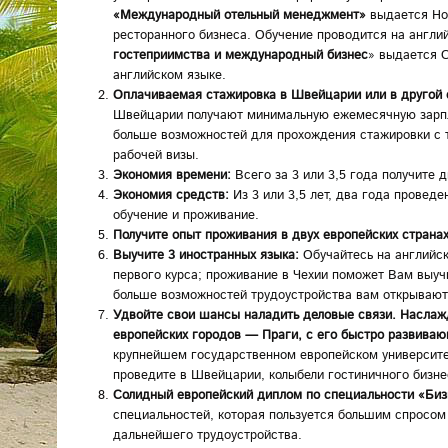
«Международный отельный менеджмент»
выдается Hot
ресторанного бизнеса. Обучение проводится на англи
гостеприимства и международный бизнес
» выдается C
английском языке.
Оплачиваемая стажировка в Швейцарии или в другой с
Швейцарии получают минимальную ежемесячную зарпла
больше возможностей для прохождения стажировки с 
рабочей визы.
Экономия времени:
Всего за 3 или 3,5 года получите 
Экономия средств:
Из 3 или 3,5 лет, два года провед
обучение и проживание.
Получите опыт проживания в двух европейских странах
Выучите 3 иностранных языка:
Обучайтесь на английск
первого курса; проживание в Чехии поможет Вам выуч
больше возможностей трудоустройства вам открывают
Удвойте свои шансы наладить деловые связи. Наслаж
европейских городов — Праги, с его быстро развива
крупнейшем государственном европейском университет
проведите в Швейцарии, колыбели гостиничного бизне
Солидный европейский диплом по специальности «Би
специальностей, которая пользуется большим спросо
дальнейшего трудоустройства.