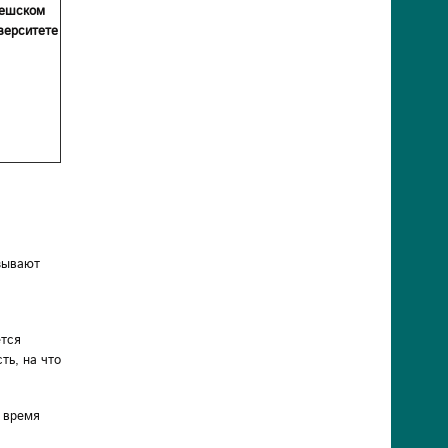
ешском
верситете
зывают
ется
ть, на что
е время