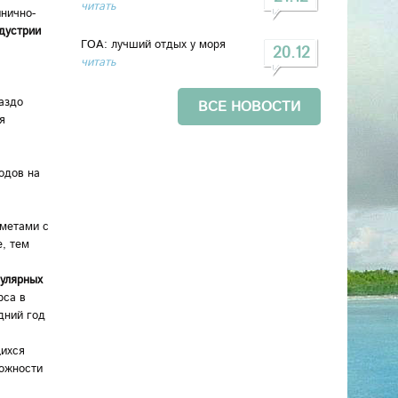
читать
инично-
дустрии
ГОА: лучший отдых у моря
20.12
читать
аздо
ВСЕ НОВОСТИ
я
одов на
дметами с
, тем
пулярных
рса в
дний год
щихся
можности