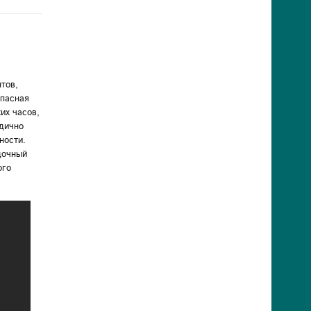
тов,
опасная
их часов,
одично
ности.
дочный
ого