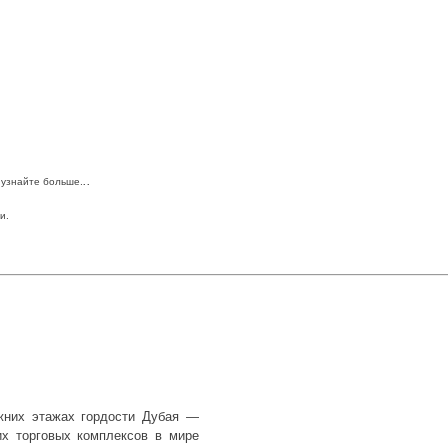
..
 узнайте больше.
и.
жних этажах гордости Дубая —
их торговых комплексов в мире