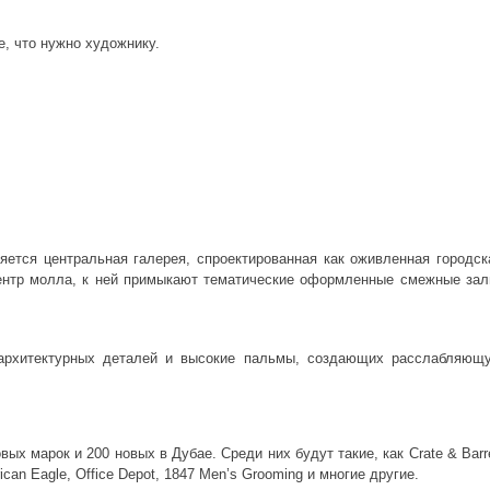
се, что нужно художнику.
яется центральная галерея, спроектированная как оживленная городск
центр молла, к ней примыкают тематические оформленные смежные зал
 архитектурных деталей и высокие пальмы, создающих расслабляющ
ых марок и 200 новых в Дубае. Среди них будут такие, как Crate & Barre
rican Eagle, Office Depot, 1847 Men’s Grooming и многие другие.