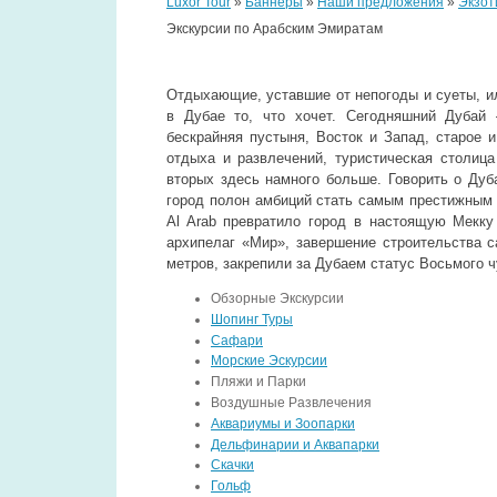
Luxor Tour
»
Баннеры
»
Наши предложения
»
Экзот
Экскурсии по Арабским Эмиратам
Отдыхающие, уставшие от непогоды и суеты, и
в Дубае то, что хочет. Сегодняшний Дубай 
бескрайняя пустыня, Восток и Запад, старое и
отдыха и развлечений, туристическая столиц
вторых здесь намного больше. Говорить о Дуба
город полон амбиций стать самым престижным м
Al Arab превратило город в настоящую Мекку
архипелаг «Мир», завершение строительства са
метров, закрепили за Дубаем статус Восьмого ч
Обзорные Экскурсии
Шопинг Туры
Сафари
Морские Эскурсии
Пляжи и Парки
Воздушные Развлечения
Аквариумы и Зоопарки
Дельфинарии и Аквапарки
Скачки
Гольф