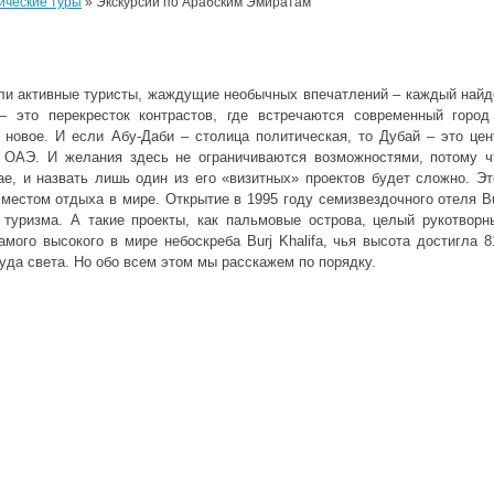
ические туры
»
Экскурсии по Арабским Эмиратам
ли активные туристы, жаждущие необычных впечатлений – каждый найд
– это перекресток контрастов, где встречаются современный город
 новое. И если Абу-Даби – столица политическая, то Дубай – это цен
а ОАЭ. И желания здесь не ограничиваются возможностями, потому ч
е, и назвать лишь один из его «визитных» проектов будет сложно. Эт
естом отдыха в мире. Открытие в 1995 году семизвездочного отеля Bu
 туризма. А такие проекты, как пальмовые острова, целый рукотворн
мого высокого в мире небоскреба Burj Khalifa, чья высота достигла 8
уда света. Но обо всем этом мы расскажем по порядку.