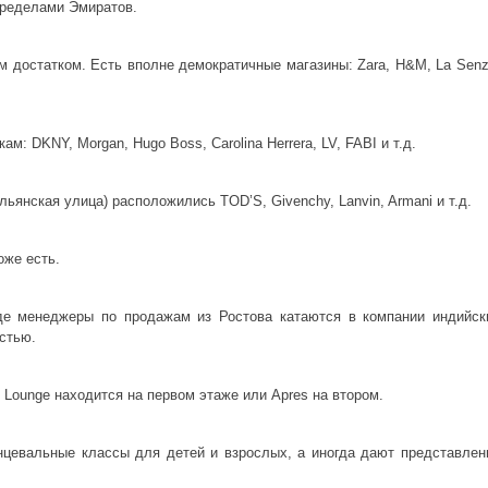
пределами Эмиратов.
м достатком. Есть вполне демократичные магазины: Zara, H&M, La Senz
м: DKNY, Morgan, Hugo Boss, Carolina Herrera, LV, FABI и т.д.
льянская улица) расположились TOD’S, Givenchy, Lanvin, Armani и т.д.
оже есть.
где менеджеры по продажам из Ростова катаются в компании индийск
стью.
y Lounge находится на первом этаже или Apres на втором.
нцевальные классы для детей и взрослых, а иногда дают представлен