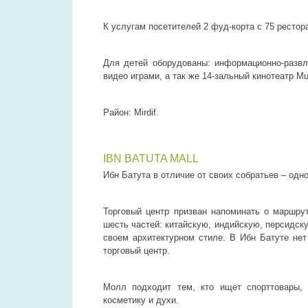
К услугам посетителей 2 фуд-корта с 75 рестор
Для детей оборудованы: информационно-развл
видео играми, а так же 14-зальный кинотеатр Mul
Район: Mirdif.
IBN BATUTA MALL
Ибн Батута в отличие от своих собратьев – од
Торговый центр призван напоминать о маршру
шесть частей: китайскую, индийскую, персидск
своем архитектурном стиле. В Ибн Батуте нет
торговый центр.
Молл подходит тем, кто ищет спорттовары,
косметику и духи.