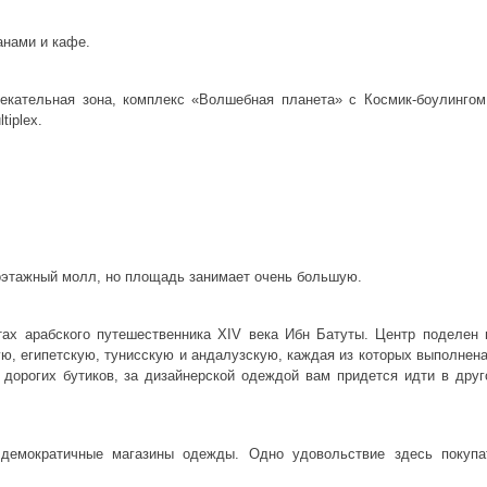
анами и кафе.
екательная зона, комплекс «Волшебная планета» с Космик-боулингом
tiplex.
ноэтажный молл, но площадь занимает очень большую.
тах арабского путешественника XIV века Ибн Батуты. Центр поделен 
ую, египетскую, тунисскую и андалузскую, каждая из которых выполнена
 дорогих бутиков, за дизайнерской одеждой вам придется идти в друг
 демократичные магазины одежды. Одно удовольствие здесь покупа