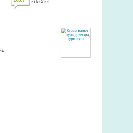
16.07
из Библии
на