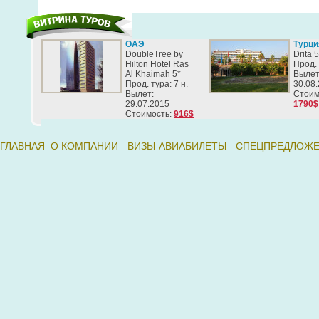
ОАЭ
Турци
DoubleTree by
Drita 5
Hilton Hotel Ras
Прод. 
Al Khaimah 5*
Вылет
Прод. тура: 7 н.
30.08
Вылет:
Стоим
29.07.2015
1790$
Стоимость:
916$
ГЛАВНАЯ
О КОМПАНИИ
ВИЗЫ
АВИАБИЛЕТЫ
СПЕЦПРЕДЛОЖ